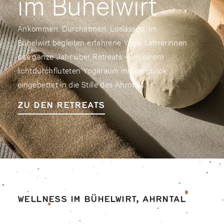
im Bühelwirt
Ankommen. Durchatmen. Loslassen. Im
Bühelwirt begleiten erfahrene Yoga-Lehrerinnen
das ganze Jahr über Retreats — in einem
lichtdurchfluteten Yogaraum mit Bergblick,
eingebettet in die Stille des Ahrntals.
ZU DEN RETREATS
WELLNESS IM BÜHELWIRT, AHRNTAL