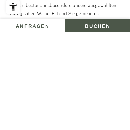
Region bestens, insbesondere unsere ausgewählten
biologischen Weine. Er führt Sie gerne in die
faszinierende Welt der Südtiroler Weinkultur ein und
ANFRAGEN
BUCHEN
teilt sein fundiertes Wissen mit Ihnen.
WEINKARTE