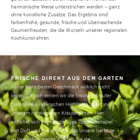
harmonische Weise unterstrichen werden – ganz
ohne künstliche Zusätze. Das Ergebnis sind
farbenfrohe, gesunde, frische und überraschende
Gaumenfreuden, die die Wurzeln unserer regionalen
Kochkunst ehren.
FRISCHE DIREKT AUS DEM GARTEN
Näher kann bester Geschmack wirklich nicht
liegen! Täglich ernten wir die frischen Kräuter
für unsere kulinarischen Highlights direkt in
unserem hoteleigenen Kräutergarten. Hier
entfaltet sich ein einzigartiges Zusammenspiel
von Duft und Geschmack, das unsere Gerichte
so besonders macht. Erleben Sie die