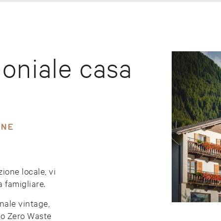
oniale casa
ONE
zione locale, vi
a famigliare.
nale vintage,
no Zero Waste