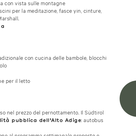
ta con vista sulle montagne
cini per la meditazione, fasce yin, cinture,
Marshall.
na
radizionale con cucina delle bambole, blocchi
olo
e per il letto
uso nel prezzo del pernottamento. Il Südtirol
: autobus
lità pubblica dell’Alto Adige
zione al programma settimanale proposto e