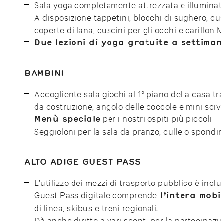
Sala yoga completamente attrezzata e illumina
A disposizione tappetini, blocchi di sughero, cus
coperte di lana, cuscini per gli occhi e carillon 
Due lezioni di yoga gratuite a settima
BAMBINI
Accogliente sala giochi al 1° piano della casa t
da costruzione, angolo delle coccole e mini sciv
per i nostri ospiti più piccoli
Menù speciale
Seggioloni per la sala da pranzo, culle o spondin
ALTO ADIGE GUEST PASS
L’utilizzo dei mezzi di trasporto pubblico è incl
Guest Pass digitale comprende
l’intera mobi
di linea, skibus e treni regionali.
Dà anche diritto a vari sconti per la partecipa