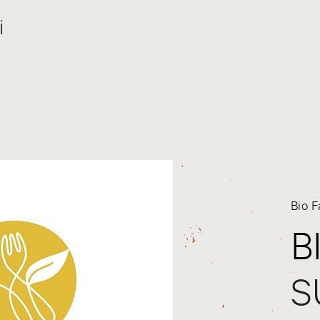
i
Bio F
B
S