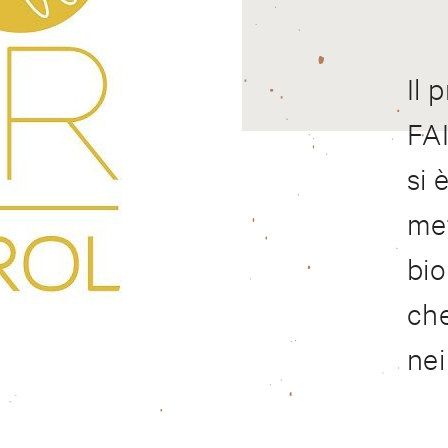
Il 
FA
si 
met
bio
che
nei