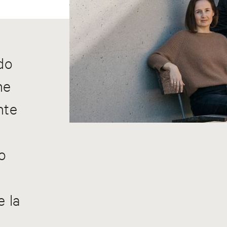
o
do
he
nte
o
 la